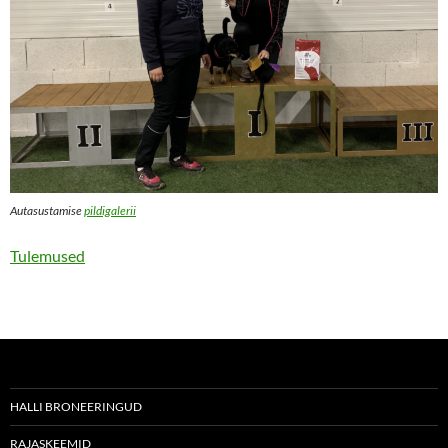
Autasustamise
pildigalerii
Tulemused
HALLI BRONEERINGUD
RAJASKEEMID