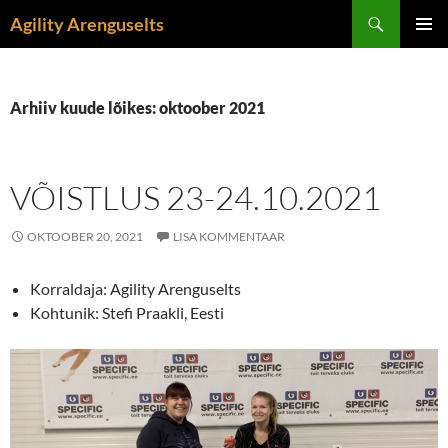
Liigu
Otsi
Agility Arenguselts
sisu
PEAME
juurde
Arhiiv kuude lõikes: oktoober 2021
VÕISTLUS 23-24.10.2021
OKTOOBER 20, 2021
LISA KOMMENTAAR
Korraldaja: Agility Arenguselts
Kohtunik: Stefi Praakli, Eesti