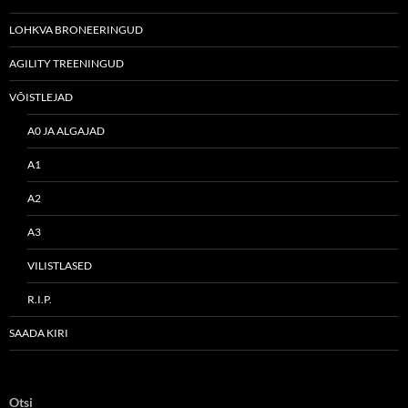
LOHKVA BRONEERINGUD
AGILITY TREENINGUD
VÕISTLEJAD
A0 JA ALGAJAD
A1
A2
A3
VILISTLASED
R.I.P.
SAADA KIRI
Otsi