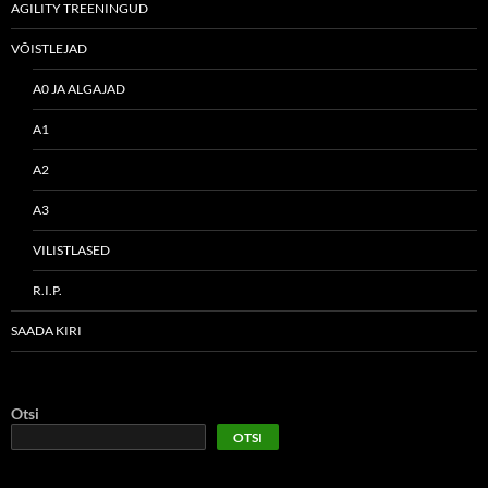
AGILITY TREENINGUD
VÕISTLEJAD
A0 JA ALGAJAD
A1
A2
A3
VILISTLASED
R.I.P.
SAADA KIRI
Otsi
OTSI