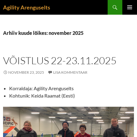
Liigu
Otsi
Agility Arenguselts
sisu
PEAME
juurde
Arhiiv kuude lõikes: november 2025
VÕISTLUS 22-23.11.2025
NOVEMBER 23, 2025
LISA KOMMENTAAR
Korraldaja: Agility Arenguselts
Kohtunik: Keida Raamat (Eesti)