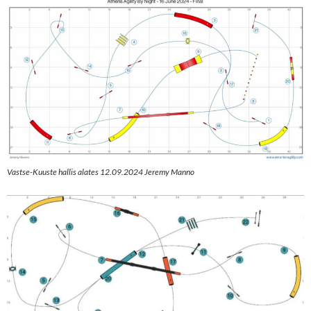
Vastse-Kuuste hallis alates 12.09.2024 Jeremy Manno