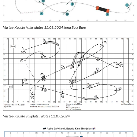
Vastse-Kuuste hallis alates 15.08.2024 Jordi Boix Baro
Vastse-Kuuste väliplatsil alates 11.07.2024