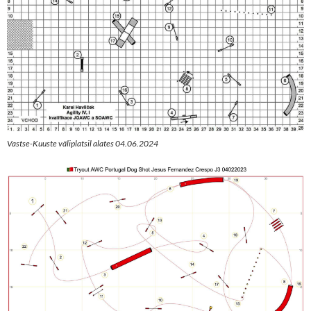
Vastse-Kuuste väliplatsil alates 04.06.2024